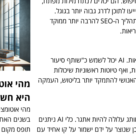
עי חיפוש. הם יכולים לנתח מילות מפתח,
ו לתוכן לדרג גבוה יותר בגוגל.
יכולה להפוך את תהליך ה-SEO להרבה יותר ממוקד
יאות.
כולנו מכירים את הרגע הזה שבו המילים פשוט לא באות. AI יכול לשמש כ"שותף סיעור
, ואף טיוטות ראשוניות שיכולות
אנושי להתמקד יותר בליטוש, העמקה
מהי אוט
היא חשו
מהי אוטומצ
בשנים האחר
בארגונים גדולים, שמירה על עקביות בסגנון ובטון המותג עלולה להיות אתגר. כלי AI ניתנים
תופס מקום מ
כן שנוצר על ידם ישמור על קו אחיד עם