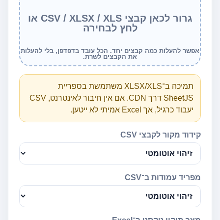
גרור לכאן קבצי CSV / XLSX / XLS או
לחץ לבחירה
אפשר להעלות כמה קבצים יחד. הכל עובד בדפדפן, בלי להעלות
את הקבצים לשרת.
תמיכה ב־XLSX/XLS משתמשת בספריית
SheetJS דרך CDN. אם אין חיבור לאינטרנט, CSV
יעבוד כרגיל, אך Excel אמיתי לא ייטען.
קידוד מקור לקבצי CSV
מפריד עמודות ב־CSV